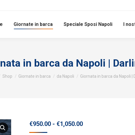
e
Giornate in barca
Speciale Sposi Napoli
I nost
nata in barca da Napoli | Darl
 here:
Shop
Giornate in barca
da Napoli
Giornata in barca da Napoli | 
Fascia
€
950.00
-
€
1,050.00
di