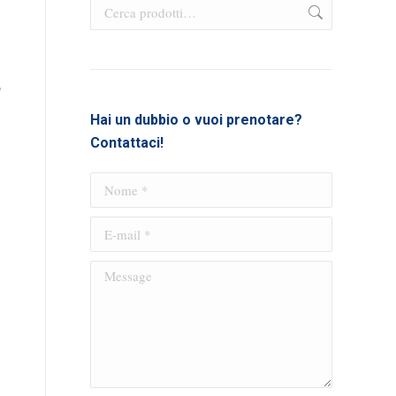
9
Hai un dubbio o vuoi prenotare?
Contattaci!
Nome *
E-mail *
Message