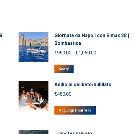
8
Giornata da Napoli con Bimax 28 |
Bombastica
Fascia
€
950.00
-
€
1,050.00
di
Questo
prezzo:
Scegli
prodotto
da
ha
Addio al celibato/nubilato
€950.00
più
€
480.00
a
varianti.
€1,050.00
Le
Aggiungi al carrello
opzioni
possono
essere
Transfer privato