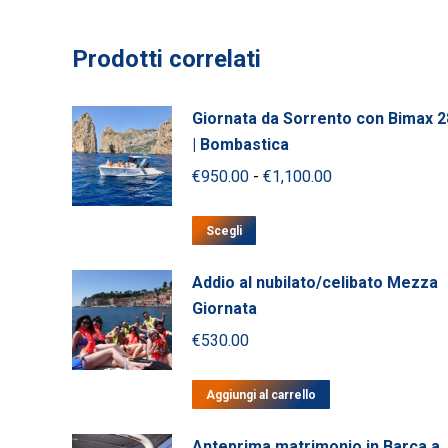
Prodotti correlati
Giornata da Sorrento con Bimax 2
| Bombastica
Fascia
€
950.00
-
€
1,100.00
di
Questo
prezzo:
Scegli
prodotto
da
ha
Addio al nubilato/celibato Mezza
€950.00
più
Giornata
a
varianti.
€
530.00
€1,100.00
Le
opzioni
Aggiungi al carrello
possono
essere
Anteprima matrimonio in Barca a