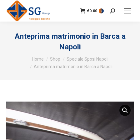
€
0.00
Search:
0
Anteprima matrimonio in Barca a
Napoli
You are here:
Home
Shop
Speciale Sposi Napoli
Anteprima matrimonio in Barca a Napoli