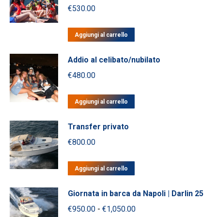
varianti.
pagina
€
530.00
€1,050.00
Le
del
opzioni
prodotto
Aggiungi al carrello
possono
essere
Addio al celibato/nubilato
scelte
nella
€
480.00
pagina
del
Aggiungi al carrello
prodotto
Transfer privato
€
800.00
Aggiungi al carrello
Giornata in barca da Napoli | Darlin 25
Fascia
€
950.00
-
€
1,050.00