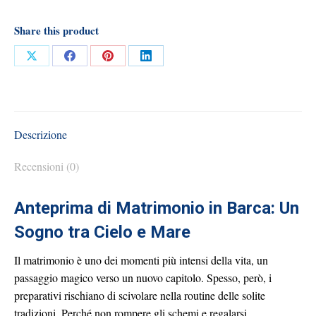
Napoli
quantità
Share this product
Share
Share
Share
Share
on
on
on
on
X
Facebook
Pinterest
LinkedIn
Descrizione
Recensioni (0)
Anteprima di Matrimonio in Barca: Un
Sogno tra Cielo e Mare
Il matrimonio è uno dei momenti più intensi della vita, un
passaggio magico verso un nuovo capitolo. Spesso, però, i
preparativi rischiano di scivolare nella routine delle solite
tradizioni. Perché non rompere gli schemi e regalarsi