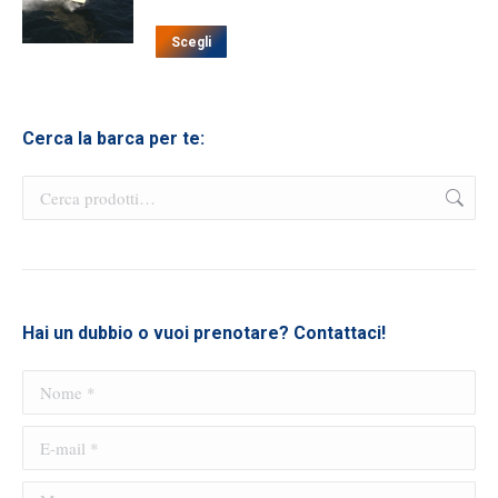
di
Questo
prezzo:
Scegli
prodotto
da
ha
€950.00
più
a
Cerca la barca per te:
varianti.
€1,050.00
Le
opzioni
possono
essere
scelte
nella
Hai un dubbio o vuoi prenotare? Contattaci!
pagina
del
Nome *
prodotto
E-mail *
Message