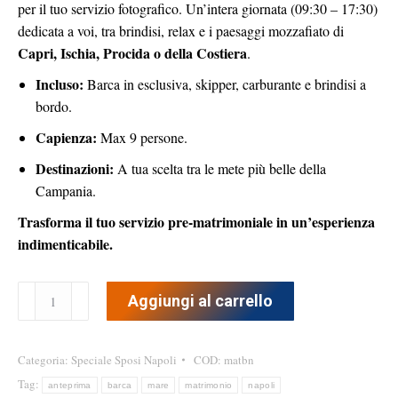
per il tuo servizio fotografico. Un’intera giornata (09:30 – 17:30)
dedicata a voi, tra brindisi, relax e i paesaggi mozzafiato di
Capri, Ischia, Procida o della Costiera
.
Incluso:
Barca in esclusiva, skipper, carburante e brindisi a
bordo.
Capienza:
Max 9 persone.
Destinazioni:
A tua scelta tra le mete più belle della
Campania.
Trasforma il tuo servizio pre-matrimoniale in un’esperienza
indimenticabile.
Anteprima
Aggiungi al carrello
matrimonio
in
Barca
Categoria:
Speciale Sposi Napoli
COD:
matbn
a
Tag:
anteprima
barca
mare
matrimonio
napoli