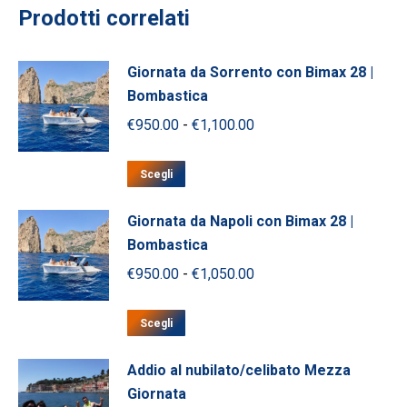
Prodotti correlati
Giornata da Sorrento con Bimax 28 |
Bombastica
Fascia
€
950.00
-
€
1,100.00
di
Questo
prezzo:
Scegli
prodotto
da
ha
Giornata da Napoli con Bimax 28 |
€950.00
più
Bombastica
a
varianti.
Fascia
€
950.00
-
€
1,050.00
€1,100.00
Le
di
opzioni
Questo
prezzo:
Scegli
possono
prodotto
da
essere
ha
Addio al nubilato/celibato Mezza
scelte
€950.00
più
Giornata
nella
a