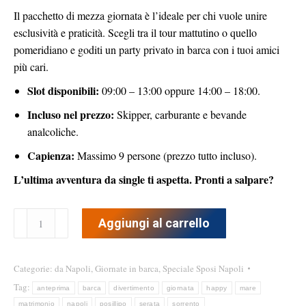
Il pacchetto di mezza giornata è l’ideale per chi vuole unire
esclusività e praticità. Scegli tra il tour mattutino o quello
pomeridiano e goditi un party privato in barca con i tuoi amici
più cari.
Slot disponibili:
09:00 – 13:00 oppure 14:00 – 18:00.
Incluso nel prezzo:
Skipper, carburante e bevande
analcoliche.
Capienza:
Massimo 9 persone (prezzo tutto incluso).
L’ultima avventura da single ti aspetta. Pronti a salpare?
Addio
Aggiungi al carrello
al
nubilato/celibato
Mezza
Categorie:
da Napoli
,
Giornate in barca
,
Speciale Sposi Napoli
Giornata
Tag:
anteprima
barca
divertimento
giornata
happy
mare
quantità
matrimonio
napoli
posillipo
serata
sorrento