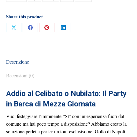
Share this product
Share
Share
Share
Share
on
on
on
on
X
Facebook
Pinterest
LinkedIn
Descrizione
Recensioni (0)
Addio al Celibato o Nubilato: Il Party
in Barca di Mezza Giornata
Vuoi festeggiare l’imminente “Sì” con un’esperienza fuori dal
comune ma hai poco tempo a disposizione? Abbiamo creato la
soluzione perfetta per te: un tour esclusivo nel Golfo di Napoli,