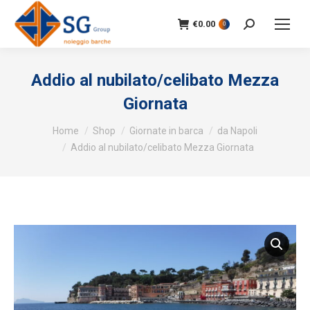
€
0.00
Search:
0
Addio al nubilato/celibato Mezza
Giornata
You are here:
Home
Shop
Giornate in barca
da Napoli
Addio al nubilato/celibato Mezza Giornata