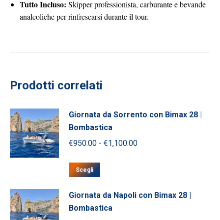
Tutto Incluso:
Skipper professionista, carburante e bevande
analcoliche per rinfrescarsi durante il tour.
Prodotti correlati
Giornata da Sorrento con Bimax 28 |
Bombastica
Fascia
€
950.00
-
€
1,100.00
di
Questo
prezzo:
Scegli
prodotto
da
ha
Giornata da Napoli con Bimax 28 |
€950.00
più
Bombastica
a
varianti.