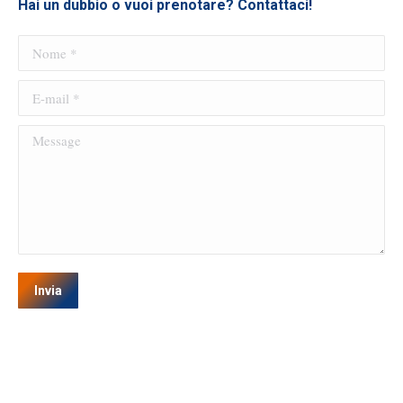
Hai un dubbio o vuoi prenotare? Contattaci!
pagina
del
Nome *
prodotto
E-mail *
Message
Invia