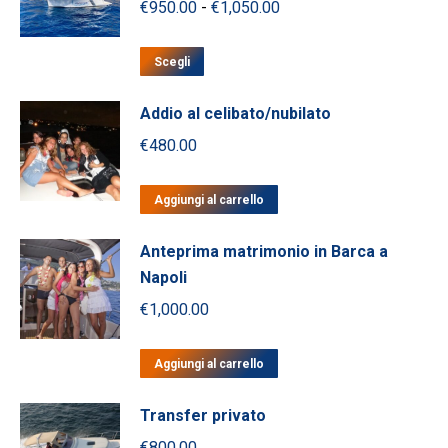
Fascia
€
950.00
-
€
1,050.00
€1,100.00
Le
di
opzioni
Questo
prezzo:
Scegli
possono
prodotto
da
essere
ha
Addio al celibato/nubilato
scelte
€950.00
più
nella
€
480.00
a
varianti.
pagina
€1,050.00
Le
del
Aggiungi al carrello
opzioni
prodotto
possono
Anteprima matrimonio in Barca a
essere
Napoli
scelte
nella
€
1,000.00
pagina
del
Aggiungi al carrello
prodotto
Transfer privato
€
800.00