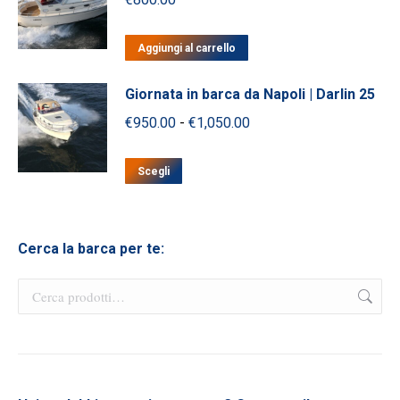
Aggiungi al carrello
Giornata in barca da Napoli | Darlin 25
Fascia
€
950.00
-
€
1,050.00
di
Questo
prezzo:
Scegli
prodotto
da
ha
€950.00
più
a
Cerca la barca per te:
varianti.
€1,050.00
Le
opzioni
possono
essere
scelte
nella