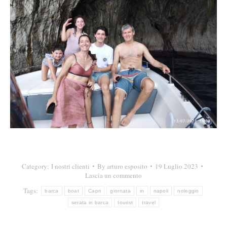
Category:
I nostri clienti
By
arturo esposito
19 Luglio 2023
Lascia un commento
Tags:
barca
boat
Capri
giornata
in
napoli
noleggio
serata in barca
tourist
travel