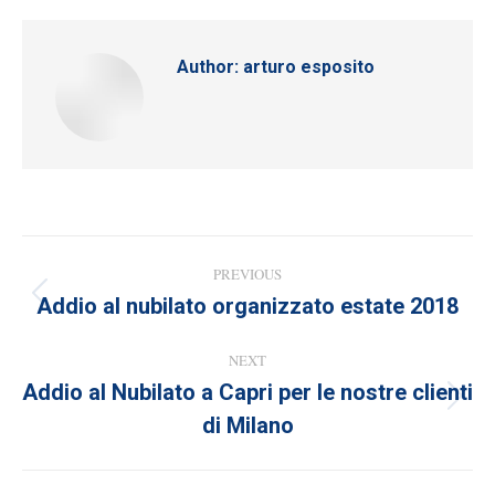
Author:
arturo esposito
Post
PREVIOUS
navigation
Addio al nubilato organizzato estate 2018
Previous
post:
NEXT
Addio al Nubilato a Capri per le nostre clienti
Next
di Milano
post: