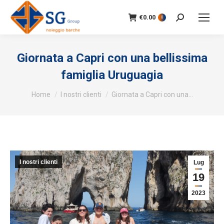
€
0.00
Search:
0
Giornata a Capri con una bellissima
famiglia Uruguagia
You are here:
Home
I nostri clienti
Giornata a Capri con una…
I nostri clienti
Lug
19
2023